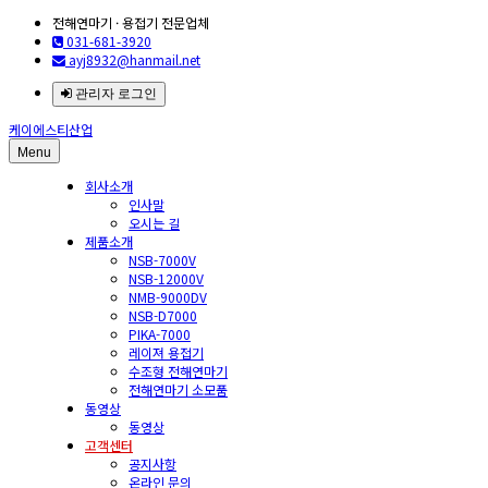
전해연마기 · 용접기 전문업체
031-681-3920
ayj8932@hanmail.net
관리자 로그인
케이에스티산업
Menu
회사소개
인사말
오시는 길
제품소개
NSB-7000V
NSB-12000V
NMB-9000DV
NSB-D7000
PIKA-7000
레이져 용접기
수조형 전해연마기
전해연마기 소모품
동영상
동영상
고객센터
공지사항
온라인 문의