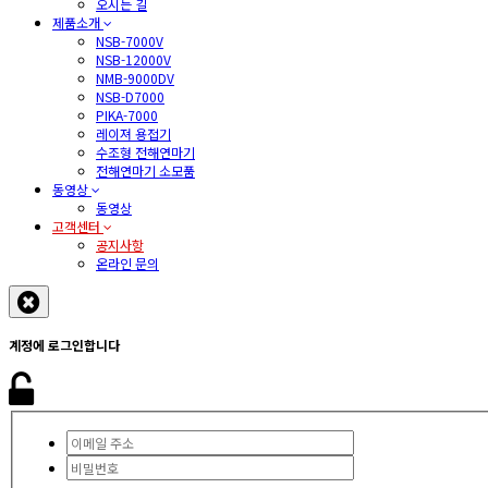
오시는 길
제품소개
NSB-7000V
NSB-12000V
NMB-9000DV
NSB-D7000
PIKA-7000
레이져 용접기
수조형 전해연마기
전해연마기 소모품
동영상
동영상
고객센터
공지사항
온라인 문의
계정에 로그인합니다