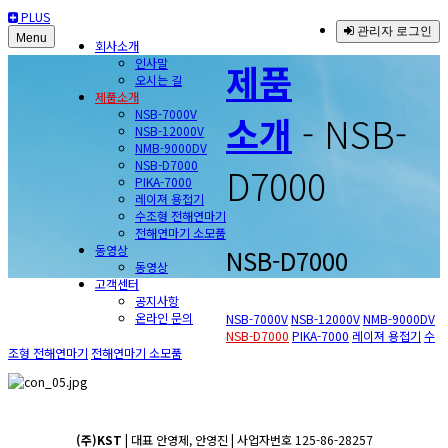
PLUS
관리자 로그인
Menu
회사소개
인사말
제품
오시는 길
제품소개
NSB-7000V
소개
- NSB-
NSB-12000V
NMB-9000DV
NSB-D7000
D7000
PIKA-7000
레이져 용접기
수조형 전해연마기
전해연마기 소모품
동영상
NSB-D7000
동영상
고객센터
공지사항
온라인 문의
NSB-7000V
NSB-12000V
NMB-9000DV
NSB-D7000
PIKA-7000
레이져 용접기
수
조형 전해연마기
전해연마기 소모품
(주)KST
| 대표 안영제, 안영진 | 사업자번호 125-86-28257