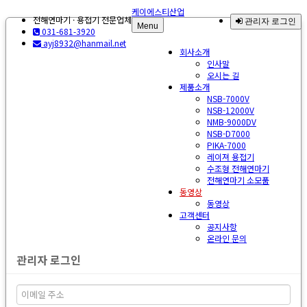
케이에스티산업
전해연마기 · 용접기 전문업체
관리자 로그인
Menu
031-681-3920
ayj8932@hanmail.net
회사소개
인사말
오시는 길
제품소개
NSB-7000V
NSB-12000V
NMB-9000DV
NSB-D7000
PIKA-7000
레이져 용접기
수조형 전해연마기
전해연마기 소모품
동영상
동영상
고객센터
공지사항
온라인 문의
관리자 로그인