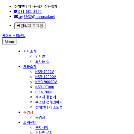
전해연마기 · 용접기 전문업체
031-681-3920
ayj8932@hanmail.net
관리자 로그인
케이에스티산업
Menu
회사소개
인사말
오시는 길
제품소개
NSB-7000V
NSB-12000V
NMB-9000DV
NSB-D7000
PIKA-7000
레이져 용접기
수조형 전해연마기
전해연마기 소모품
동영상
동영상
고객센터
공지사항
온라인 문의