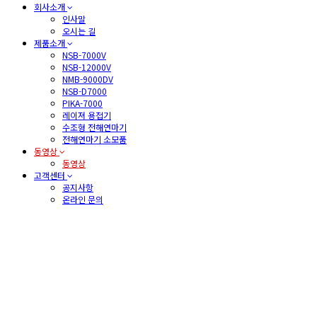
회사소개
인사말
오시는 길
제품소개
NSB-7000V
NSB-12000V
NMB-9000DV
NSB-D7000
PIKA-7000
레이져 용접기
수조형 전해연마기
전해연마기 소모품
동영상
동영상
고객센터
공지사항
온라인 문의