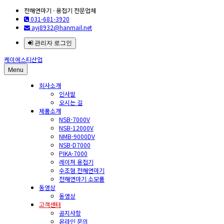
전해연마기 · 용접기 전문업체
031-681-3920
ayj8932@hanmail.net
관리자 로그인
케이에스티산업
Menu
회사소개
인사말
오시는 길
제품소개
NSB-7000V
NSB-12000V
NMB-9000DV
NSB-D7000
PIKA-7000
레이져 용접기
수조형 전해연마기
전해연마기 소모품
동영상
동영상
고객센터
공지사항
온라인 문의