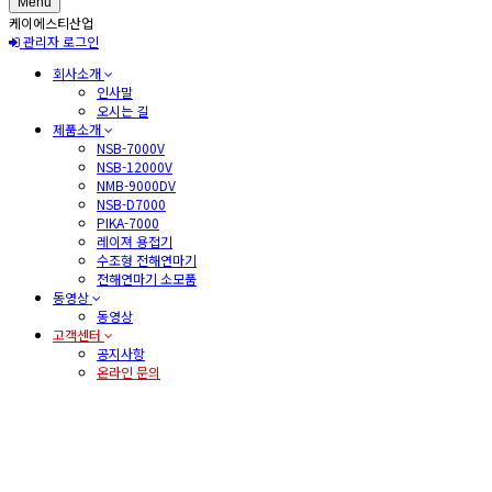
Menu
케이에스티산업
관리자 로그인
회사소개
인사말
오시는 길
제품소개
NSB-7000V
NSB-12000V
NMB-9000DV
NSB-D7000
PIKA-7000
레이져 용접기
수조형 전해연마기
전해연마기 소모품
동영상
동영상
고객센터
공지사항
온라인 문의